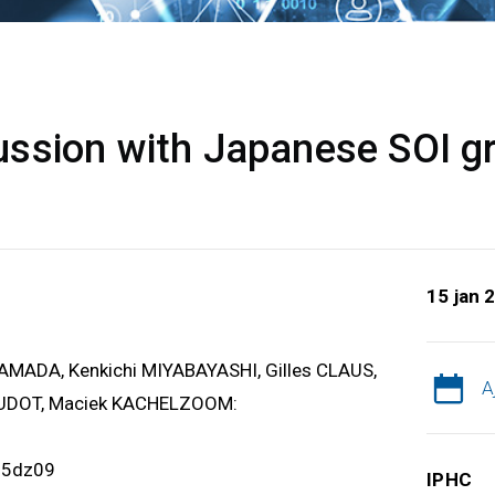
ssion with Japanese SOI g
15 jan 
YAMADA, Kenkichi MIYABAYASHI, Gilles CLAUS,
A
AUDOT, Maciek KACHELZOOM:
d5dz09
IPHC