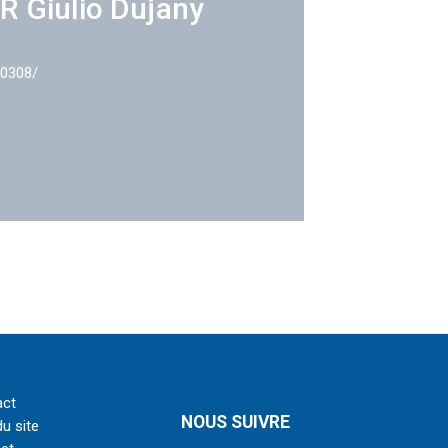
R Giulio Dujany
40308/
act
NOUS SUIVRE
du site