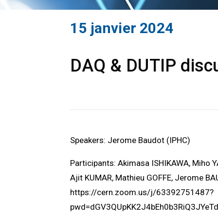
15 janvier 2024
DAQ & DUTIP discu
Speakers: Jerome Baudot (IPHC)
Participants: Akimasa ISHIKAWA, Miho 
Ajit KUMAR, Mathieu GOFFE, Jerome B
https://cern.zoom.us/j/63392751487?
pwd=dGV3QUpKK2J4bEh0b3RiQ3JYeT