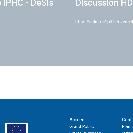
e IPHC - DeSIs
Discussion HD
https://indico.in2p3.fr/event/
Accueil
Cont
Grand Public
Plan 