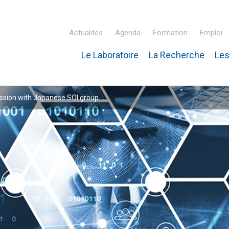
Actualités
Agenda
Formation
Emploi
Le Laboratoire
La Recherche
Les
inaire Hubert Curien – IPHC
ssion with Japanese SOI group