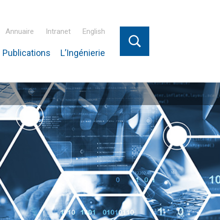
Annuaire
Intranet
English
 Publications
L’Ingénierie