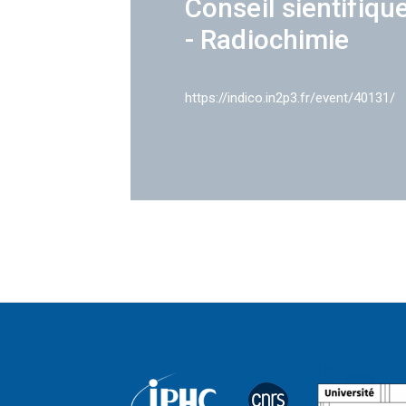
Conseil sientifiqu
- Radiochimie
https://indico.in2p3.fr/event/40131/