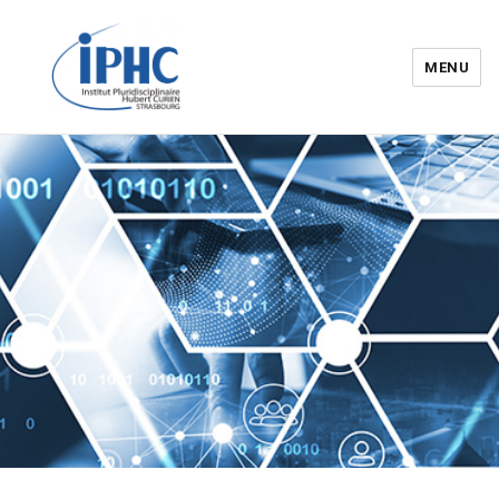
MENU
Institut pluridisciplinaire Hubert
Curien – IPHC