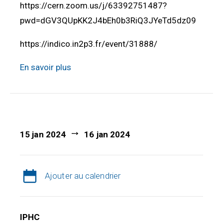
https://cern.zoom.us/j/63392751487?
pwd=dGV3QUpKK2J4bEh0b3RiQ3JYeTd5dz09
https://indico.in2p3.fr/event/31888/
En savoir plus
15 jan 2024
16 jan 2024
Ajouter au calendrier
IPHC