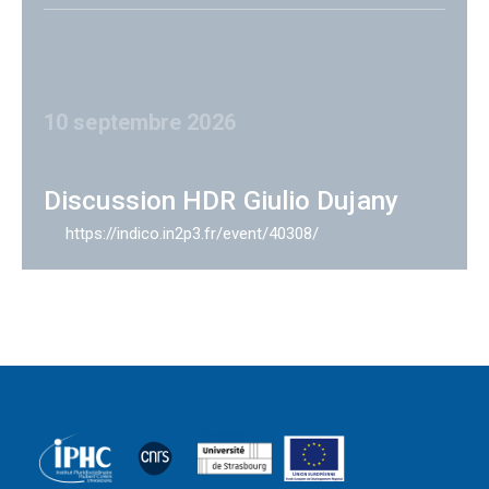
10 septembre 2026
Discussion HDR Giulio Dujany
https://indico.in2p3.fr/event/40308/