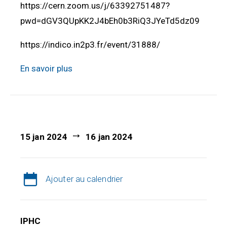
https://cern.zoom.us/j/63392751487?
pwd=dGV3QUpKK2J4bEh0b3RiQ3JYeTd5dz09
https://indico.in2p3.fr/event/31888/
En savoir plus
15 jan 2024
16 jan 2024
Ajouter au calendrier
IPHC