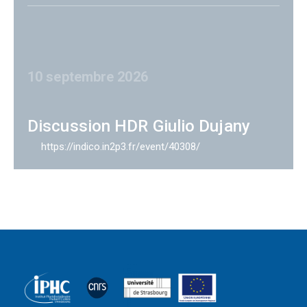
10 septembre 2026
Discussion HDR Giulio Dujany
https://indico.in2p3.fr/event/40308/