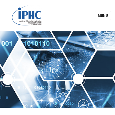
MENU
Institut pluridisciplinaire Hubert
Curien – IPHC