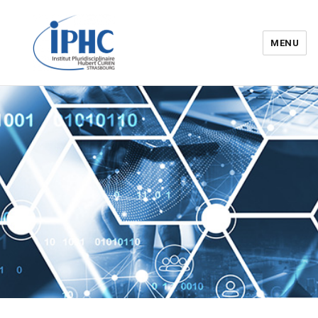
MENU
Institut pluridisciplinaire Hubert
Curien – IPHC