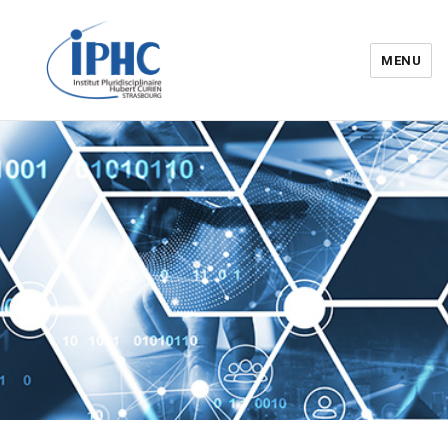
MENU
Institut pluridisciplinaire Hubert
Curien – IPHC