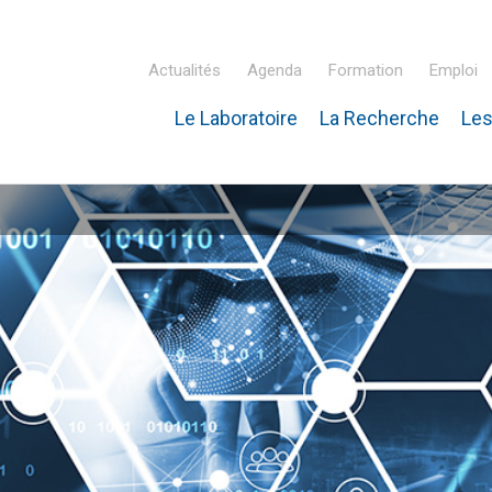
Actualités
Agenda
Formation
Emploi
Le Laboratoire
La Recherche
Les
inaire Hubert Curien – IPHC