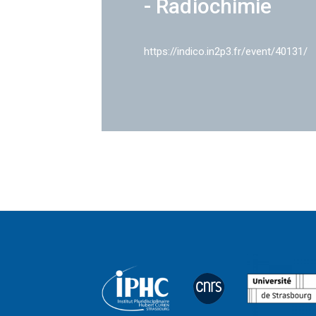
- Radiochimie
https://indico.in2p3.fr/event/40131/