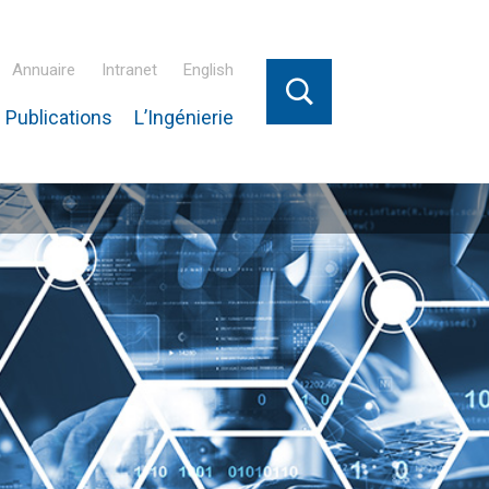
Annuaire
Intranet
English
 Publications
L’Ingénierie