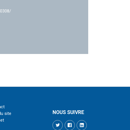
40308/
act
NOUS SUIVRE
du site
net
Twitter
Facebook
LinkedIn