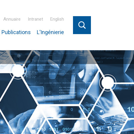
Annuaire
Intranet
English
 Publications
L’Ingénierie