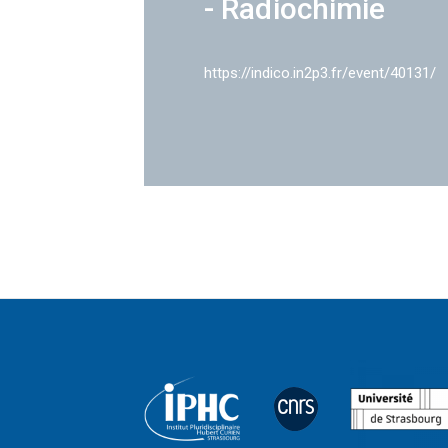
- Radiochimie
https://indico.in2p3.fr/event/40131/