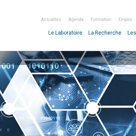
Actualités
Agenda
Formation
Emploi
Le Laboratoire
La Recherche
Les
inaire Hubert Curien – IPHC