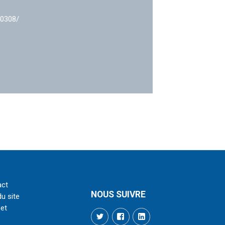
40308/
act
NOUS SUIVRE
du site
net
Twitter
Facebook
LinkedIn