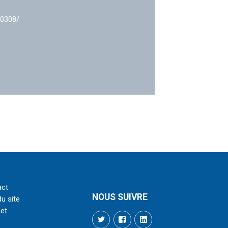
40308/
act
NOUS SUIVRE
du site
net
Twitter
Facebook
LinkedIn