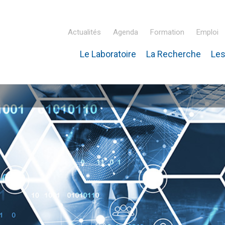
Actualités
Agenda
Formation
Emploi
Le Laboratoire
La Recherche
Les
inaire Hubert Curien – IPHC