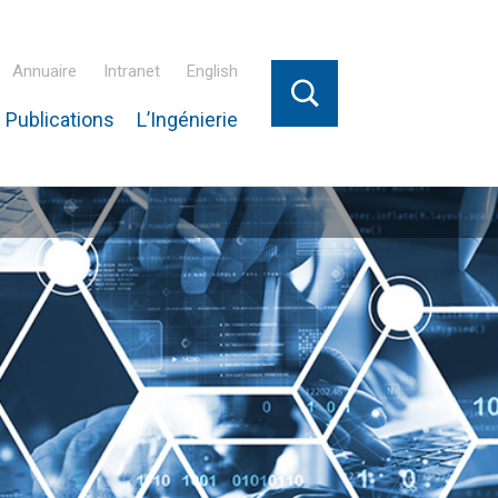
Annuaire
Intranet
English
 Publications
L’Ingénierie