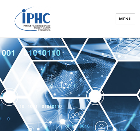
MENU
Institut pluridisciplinaire Hubert
Curien – IPHC