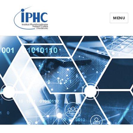
MENU
Institut pluridisciplinaire Hubert
Curien – IPHC