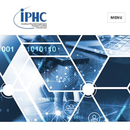
MENU
Institut pluridisciplinaire Hubert
Curien – IPHC