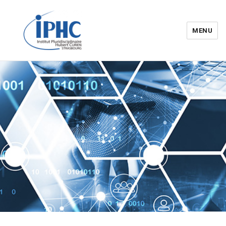
MENU
Institut pluridisciplinaire Hubert
Curien – IPHC