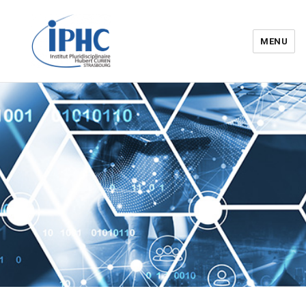
MENU
Institut pluridisciplinaire Hubert
Curien – IPHC