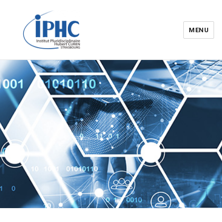
MENU
Institut pluridisciplinaire Hubert
Curien – IPHC