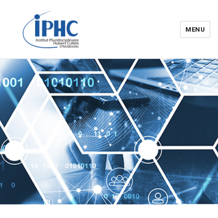
MENU
Institut pluridisciplinaire Hubert
Curien – IPHC