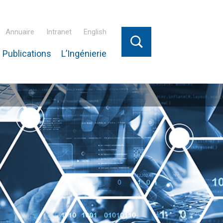
Annuaire
Intranet
English
 Publications
L’Ingénierie