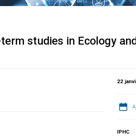
erm studies in Ecology and
22 janv
A
IPHC