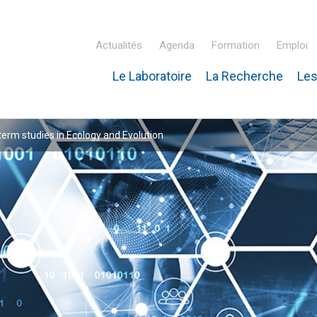
Actualités
Agenda
Formation
Emploi
Le Laboratoire
La Recherche
Les
inaire Hubert Curien – IPHC
rm studies in Ecology and Evolution