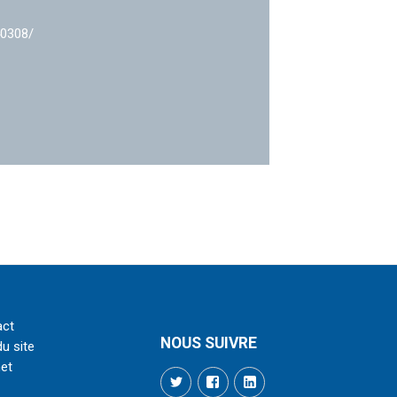
40308/
act
NOUS SUIVRE
du site
net
Twitter
Facebook
LinkedIn