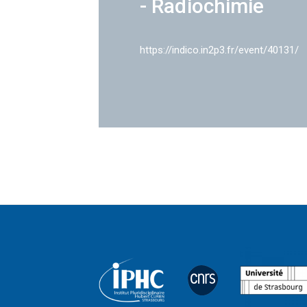
- Radiochimie
https://indico.in2p3.fr/event/40131/