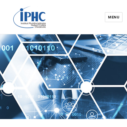
MENU
Institut pluridisciplinaire Hubert
Curien – IPHC