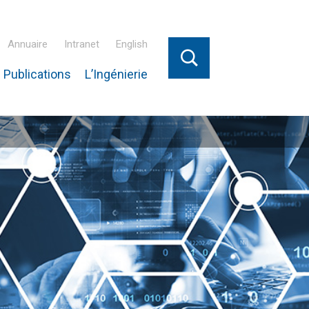
Annuaire
Intranet
English
 Publications
L’Ingénierie