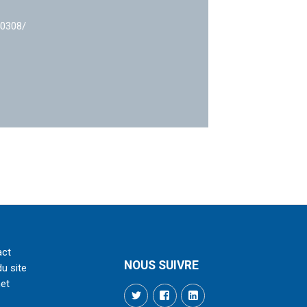
40308/
act
NOUS SUIVRE
du site
net
Twitter
Facebook
LinkedIn