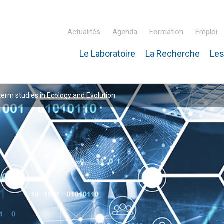
Actualités
Agenda
Formation
Emploi
Le Laboratoire
La Recherche
Les
inaire Hubert Curien – IPHC
rm studies in Ecology and Evolution