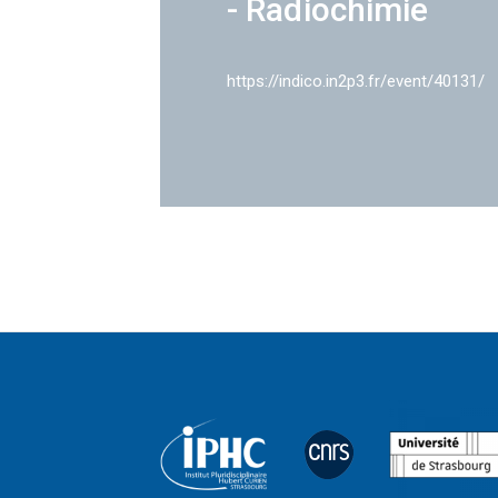
- Radiochimie
https://indico.in2p3.fr/event/40131/