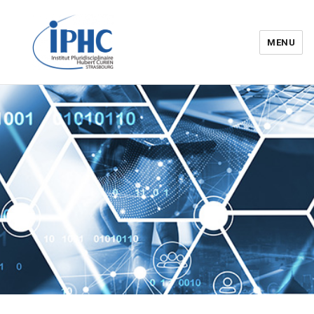
MENU
Institut pluridisciplinaire Hubert
Curien – IPHC