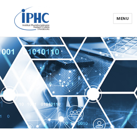
MENU
Institut pluridisciplinaire Hubert
Curien – IPHC