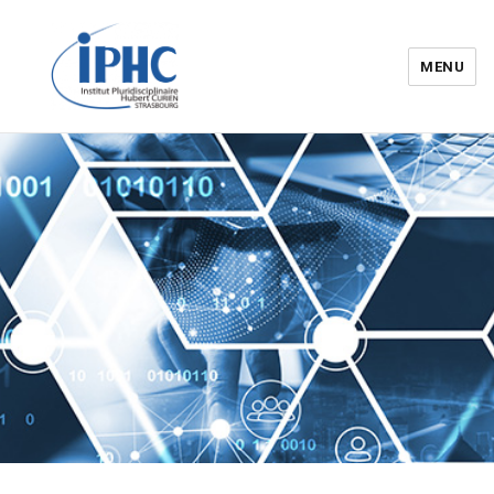
MENU
Institut pluridisciplinaire Hubert
Curien – IPHC