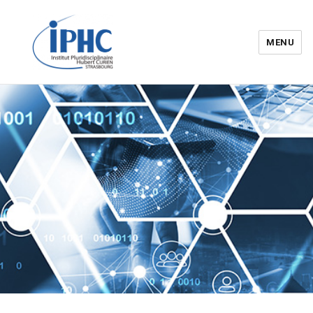
MENU
Institut pluridisciplinaire Hubert
Curien – IPHC