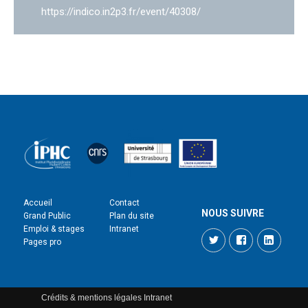
https://indico.in2p3.fr/event/40308/
Accueil
Contact
NOUS SUIVRE
Grand Public
Plan du site
Emploi & stages
Intranet
Twitter
Facebook
LinkedI
Pages pro
Crédits & mentions légales
Intranet