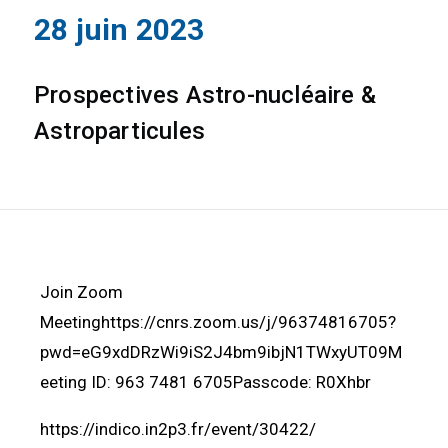
28 juin 2023
Prospectives Astro-nucléaire &
Astroparticules
Join Zoom
Meetinghttps://cnrs.zoom.us/j/96374816705?
pwd=eG9xdDRzWi9iS2J4bm9ibjN1TWxyUT09M
eeting ID: 963 7481 6705Passcode: R0Xhbr
https://indico.in2p3.fr/event/30422/