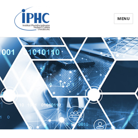
MENU
Institut pluridisciplinaire Hubert
Curien – IPHC