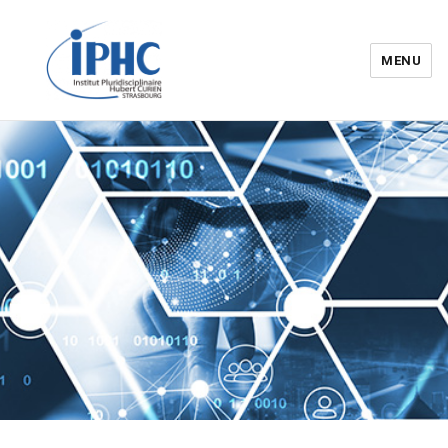
MENU
Institut pluridisciplinaire Hubert
Curien – IPHC