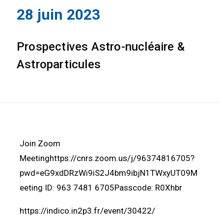
28 juin 2023
Prospectives Astro-nucléaire &
Astroparticules
Join Zoom
Meetinghttps://cnrs.zoom.us/j/96374816705?
pwd=eG9xdDRzWi9iS2J4bm9ibjN1TWxyUT09M
eeting ID: 963 7481 6705Passcode: R0Xhbr
https://indico.in2p3.fr/event/30422/