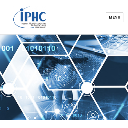
MENU
Institut pluridisciplinaire Hubert
Curien – IPHC