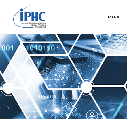
MENU
Institut pluridisciplinaire Hubert
Curien – IPHC