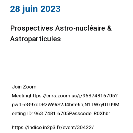
28 juin 2023
Prospectives Astro-nucléaire &
Astroparticules
Join Zoom
Meetinghttps://cnrs.zoom.us/j/96374816705?
pwd=eG9xdDRzWi9iS2J4bm9ibjN1TWxyUT09M
eeting ID: 963 7481 6705Passcode: R0Xhbr
https://indico.in2p3.fr/event/30422/