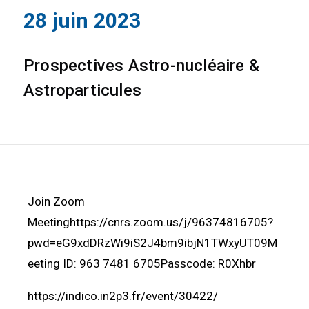
28 juin 2023
Prospectives Astro-nucléaire &
Astroparticules
Join Zoom
Meetinghttps://cnrs.zoom.us/j/96374816705?
pwd=eG9xdDRzWi9iS2J4bm9ibjN1TWxyUT09M
eeting ID: 963 7481 6705Passcode: R0Xhbr
https://indico.in2p3.fr/event/30422/