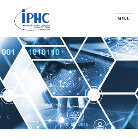
MENU
Institut pluridisciplinaire Hubert
Curien – IPHC