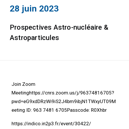
28 juin 2023
Prospectives Astro-nucléaire &
Astroparticules
Join Zoom
Meetinghttps://cnrs.zoom.us/j/96374816705?
pwd=eG9xdDRzWi9iS2J4bm9ibjN1TWxyUT09M
eeting ID: 963 7481 6705Passcode: R0Xhbr
https://indico.in2p3.fr/event/30422/