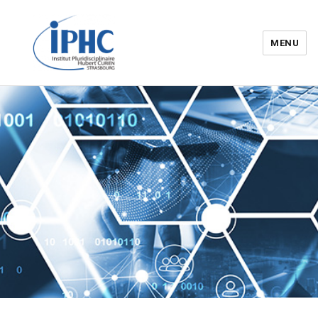
MENU
Institut pluridisciplinaire Hubert
Curien – IPHC