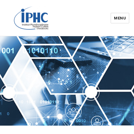
MENU
Institut pluridisciplinaire Hubert
Curien – IPHC