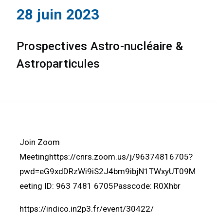
28 juin 2023
Prospectives Astro-nucléaire &
Astroparticules
Join Zoom
Meetinghttps://cnrs.zoom.us/j/96374816705?
pwd=eG9xdDRzWi9iS2J4bm9ibjN1TWxyUT09M
eeting ID: 963 7481 6705Passcode: R0Xhbr
https://indico.in2p3.fr/event/30422/