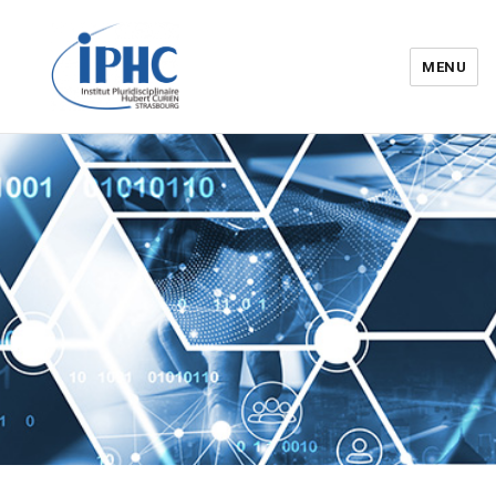
MENU
Institut pluridisciplinaire Hubert
Curien – IPHC