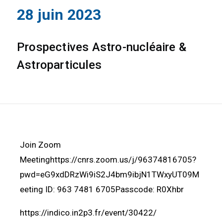
28 juin 2023
Prospectives Astro-nucléaire &
Astroparticules
Join Zoom
Meetinghttps://cnrs.zoom.us/j/96374816705?
pwd=eG9xdDRzWi9iS2J4bm9ibjN1TWxyUT09M
eeting ID: 963 7481 6705Passcode: R0Xhbr
https://indico.in2p3.fr/event/30422/