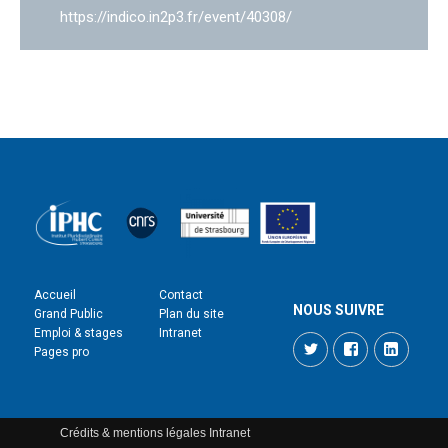
https://indico.in2p3.fr/event/40308/
Accueil
Contact
NOUS SUIVRE
Grand Public
Plan du site
Emploi & stages
Intranet
Twitter
Facebook
LinkedI
Pages pro
Crédits & mentions légales
Intranet