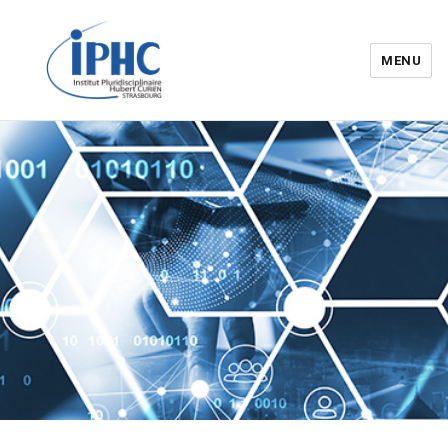
MENU
Institut pluridisciplinaire Hubert
Curien – IPHC