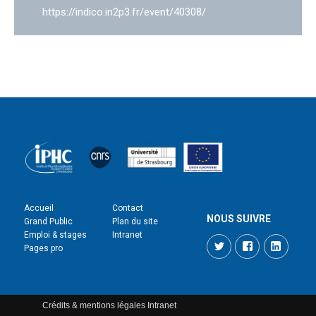
https://indico.in2p3.fr/event/40308/
Accueil
Contact
NOUS SUIVRE
Grand Public
Plan du site
Emploi & stages
Intranet
Twitter
Facebook
LinkedI
Pages pro
Crédits & mentions légales
Intranet