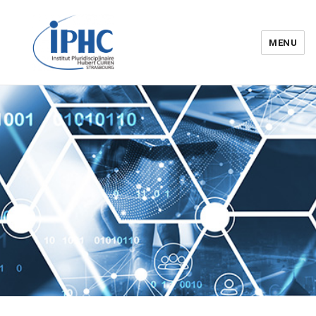
MENU
Institut pluridisciplinaire Hubert
Curien – IPHC