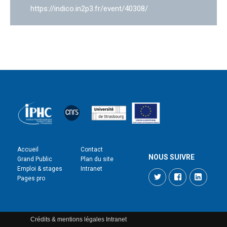
https://indico.in2p3.fr/event/40308/
Accueil
Contact
NOUS SUIVRE
Grand Public
Plan du site
Emploi & stages
Intranet
Twitter
Facebook
LinkedI
Pages pro
Crédits & mentions légales
Intranet