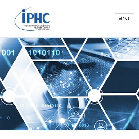
MENU
Institut pluridisciplinaire Hubert
Curien – IPHC