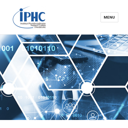
MENU
Institut pluridisciplinaire Hubert
Curien – IPHC