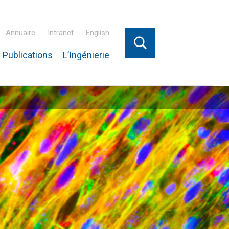
Annuaire
Intranet
English
 Publications
L’Ingénierie