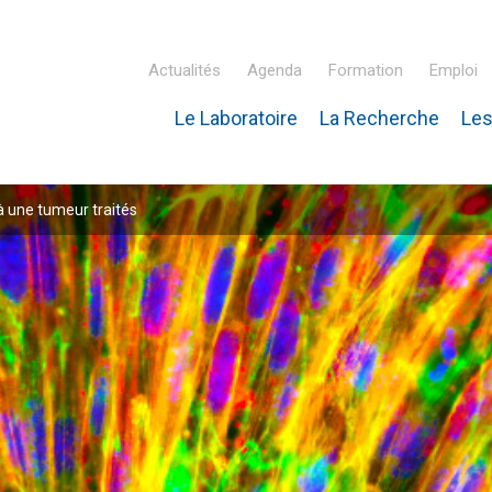
Actualités
Agenda
Formation
Emploi
Le Laboratoire
La Recherche
Les
inaire Hubert Curien – IPHC
à une tumeur traités