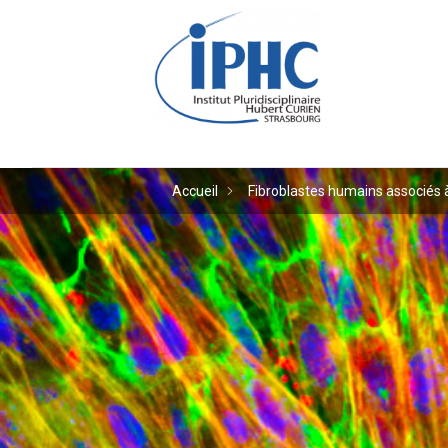
Institut pluridiscipl
Accueil
Fibroblastes humains associés 