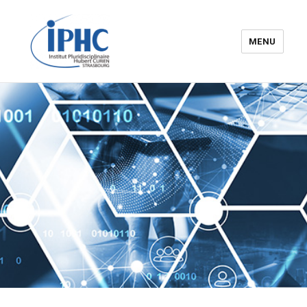
MENU
Institut pluridisciplinaire Hubert
Curien – IPHC