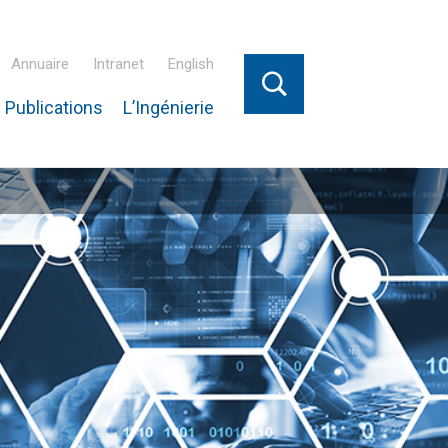
Annuaire
Intranet
English
 Publications
L’Ingénierie