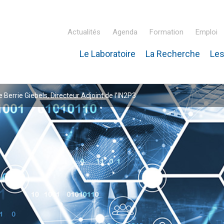
Actualités
Agenda
Formation
Emploi
Le Laboratoire
La Recherche
Les
inaire Hubert Curien – IPHC
e Berrie Giebels, Directeur Adjoint de l’IN2P3