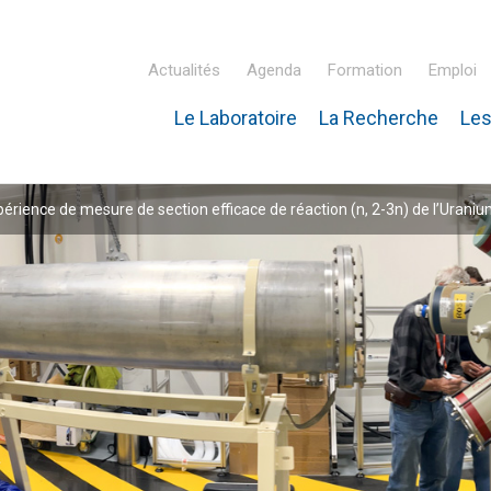
Actualités
Agenda
Formation
Emploi
Le Laboratoire
La Recherche
Les
inaire Hubert Curien – IPHC
érience de mesure de section efficace de réaction (n, 2-3n) de l’Uran