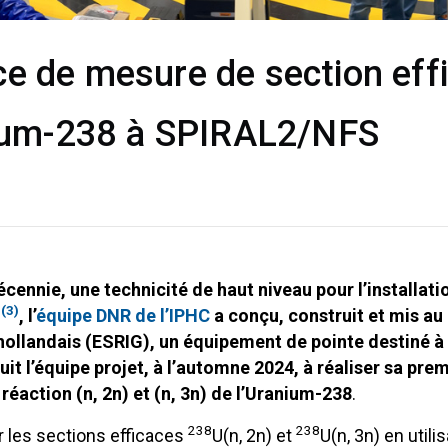
e de mesure de section effi
anium-238 à SPIRAL2/NFS
ennie, une technicité de haut niveau pour l’installati
(3)
L
, l’
équipe DNR de l’IPHC
a conçu, construit et mis au 
hollandais (ESRIG), un équipement de pointe destiné à 
t l’équipe projet, à l’automne 2024, à réaliser sa prem
réaction (n, 2n) et (n, 3n) de l’Uranium-238
.
238
238
r les sections efficaces
U(n, 2n) et
U(n, 3n) en util