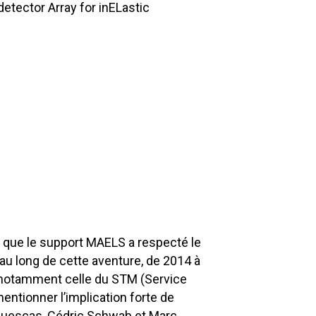
etector Array for inELastic
t que le support MAELS a respecté le
au long de cette aventure, de 2014 à
et notamment celle du STM (Service
ntionner l’implication forte de
 Ruescas, Cédric Schwab et Marc