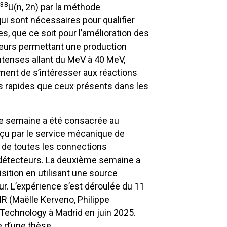
38
U(n, 2n) par la méthode
i sont nécessaires pour qualifier
s, que ce soit pour l’amélioration des
eurs permettant une production
 intenses allant du MeV à 40 MeV,
ent de s’intéresser aux réactions
s rapides que ceux présents dans les
ère semaine a été consacrée au
nçu par le service mécanique de
 de toutes les connections
s détecteurs. La deuxième semaine a
isition en utilisant une source
r. L’expérience s’est déroulée du 11
NR (Maëlle Kerveno, Philippe
 Technology à Madrid en juin 2025.
e d’une thèse.