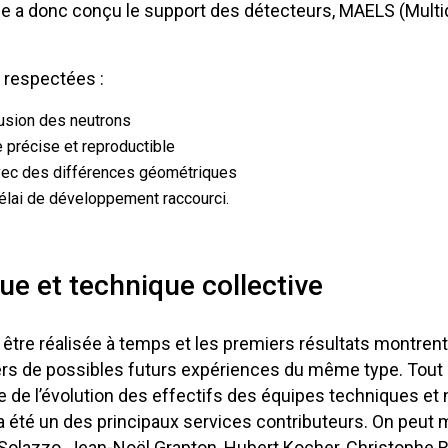
e a donc conçu le support des détecteurs, MAELS (Multid
e respectées :
ffusion des neutrons
 précise et reproductible
avec des différences géométriques
délai de développement raccourci.
ue et technique collective
u être réalisée à temps et les premiers résultats montren
vers de possibles futurs expériences du même type. Tout 
pte de l’évolution des effectifs des équipes techniques 
 été un des principaux services contributeurs. On peut me
 Solazzo, Jean-Noël Grapton, Hubert Kocher, Christophe