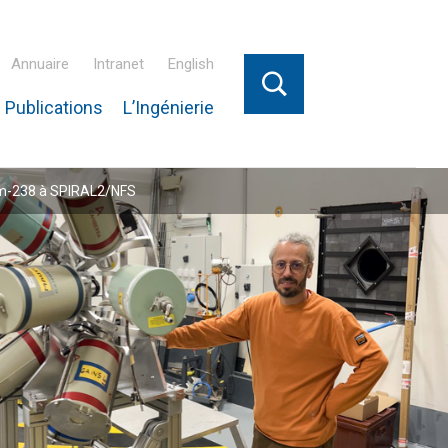
Annuaire
Intranet
English
 Publications
L’Ingénierie
ium-238 à SPIRAL2/NFS