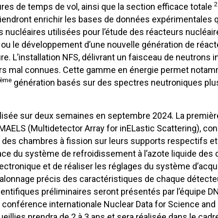
2
 de temps de vol, ainsi que la section efficace totale
iendront enrichir les bases de données expérimentales qu
nucléaires utilisées pour l’étude des réacteurs nucléaire
ou le développement d’une nouvelle génération de réact
sure. L’installation NFS, délivrant un faisceau de neutrons
lors mal connues. Cette gamme en énergie permet notamm
ème
génération basés sur des spectres neutroniques plu
 réalisée sur deux semaines en septembre 2024. La premi
ELS (Multidetector Array for inELastic Scattering), co
des chambres à fission sur leurs supports respectifs et
lace du système de refroidissement à l’azote liquide de
l’électronique et de réaliser les réglages du système d’acqu
alonnage précis des caractéristiques de chaque détecteu
entifiques préliminaires seront présentés par l’équipe D
 conférence internationale Nuclear Data for Science and
llies prendra de 2 à 3 ans et sera réalisée dans le cadr