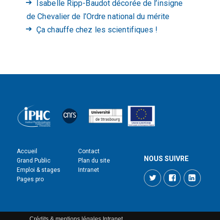
Isabelle Ripp-Baudot décorée de l’insigne
de Chevalier de l’Ordre national du mérite
Ça chauffe chez les scientifiques !
Accueil
Contact
NOUS SUIVRE
Grand Public
Plan du site
Emploi & stages
Intranet
Twitter
Facebook
LinkedI
Pages pro
Crédits & mentions légales
Intranet