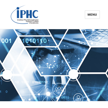
MENU
Institut pluridisciplinaire Hubert
Curien – IPHC