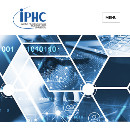
MENU
Institut pluridisciplinaire Hubert
Curien – IPHC