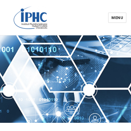
MENU
Institut pluridisciplinaire Hubert
Curien – IPHC