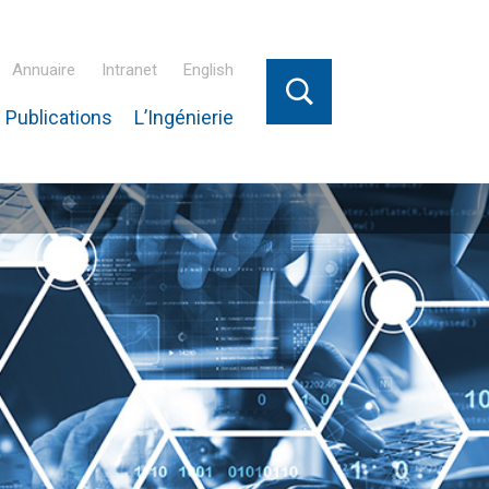
Annuaire
Intranet
English
 Publications
L’Ingénierie