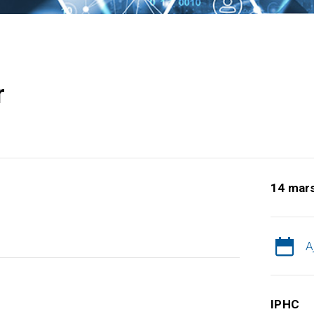
r
14 mar
A
IPHC