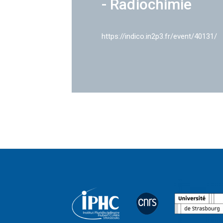
- Radiochimie
https://indico.in2p3.fr/event/40131/