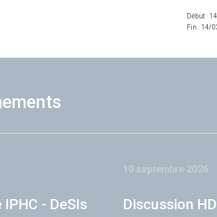
Début : 1
Fin : 14/
nements
10 septembre 2026
e IPHC - DeSIs
Discussion HD