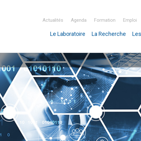
Actualités
Agenda
Formation
Emploi
Le Laboratoire
La Recherche
Les
inaire Hubert Curien – IPHC