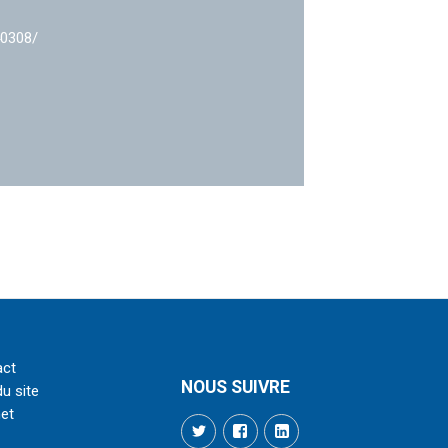
40308/
act
NOUS SUIVRE
du site
net
Twitter
Facebook
LinkedIn