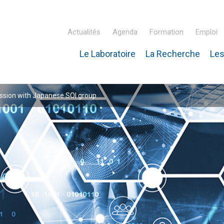
Actualités
Agenda
Formation
Emploi
Le Laboratoire
La Recherche
Les
inaire Hubert Curien – IPHC
ssion with Japanese SOI group