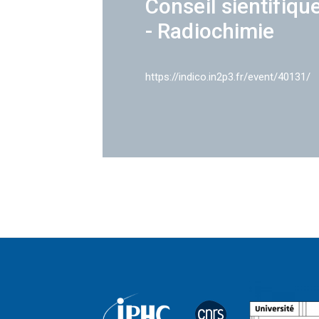
Conseil sientifiqu
- Radiochimie
https://indico.in2p3.fr/event/40131/