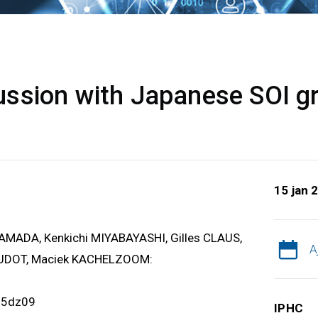
ssion with Japanese SOI g
15 jan 
YAMADA, Kenkichi MIYABAYASHI, Gilles CLAUS,
A
AUDOT, Maciek KACHELZOOM:
d5dz09
IPHC