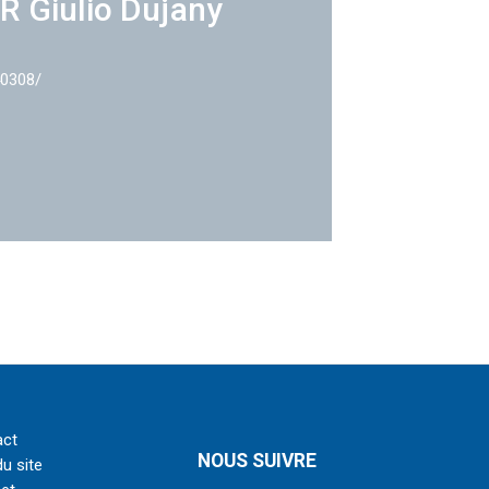
R Giulio Dujany
40308/
act
NOUS SUIVRE
du site