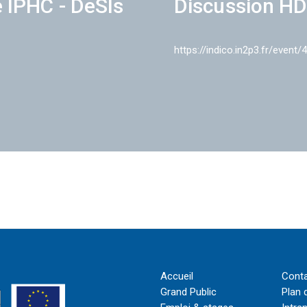
e IPHC - DeSIs
Discussion HD
https://indico.in2p3.fr/event/
Accueil
Cont
Grand Public
Plan 