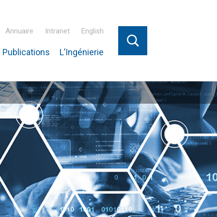
Annuaire
Intranet
English
 Publications
L’Ingénierie