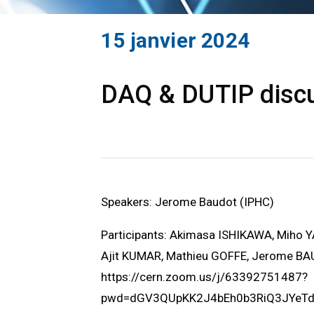
15 janvier 2024
DAQ & DUTIP discu
Speakers: Jerome Baudot (IPHC)
Participants: Akimasa ISHIKAWA, Miho 
Ajit KUMAR, Mathieu GOFFE, Jerome B
https://cern.zoom.us/j/63392751487?
pwd=dGV3QUpKK2J4bEh0b3RiQ3JYeT