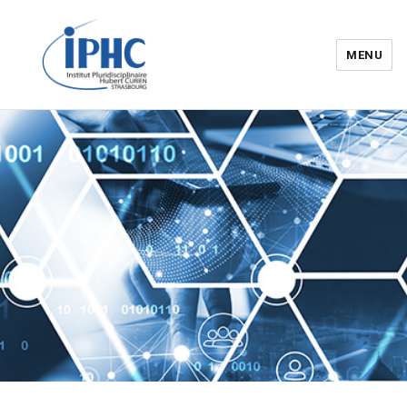
MENU
Institut pluridisciplinaire Hubert
Curien – IPHC