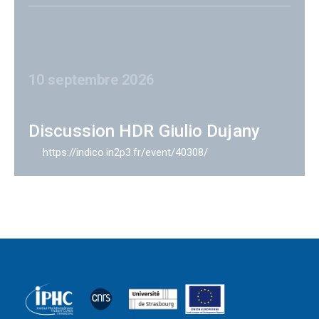
10 septembre 2026
Discussion HDR Giulio Dujany
https://indico.in2p3.fr/event/40308/