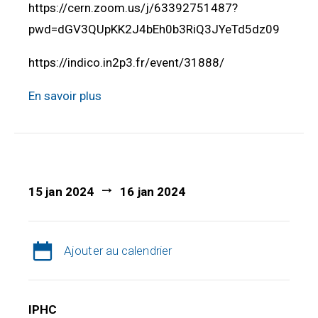
https://cern.zoom.us/j/63392751487?
pwd=dGV3QUpKK2J4bEh0b3RiQ3JYeTd5dz09
https://indico.in2p3.fr/event/31888/
En savoir plus
15 jan 2024
16 jan 2024
Ajouter au calendrier
IPHC