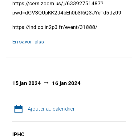
https://cern.zoom.us/j/63392751487?
pwd=dGV3QUpKK2J4bEh0b3RiQ3JYeTd5dz09
https://indico.in2p3.fr/event/31888/
En savoir plus
15 jan 2024
16 jan 2024
Ajouter au calendrier
IPHC