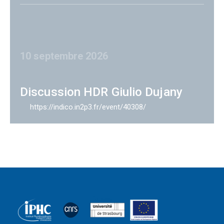
10 septembre 2026
Discussion HDR Giulio Dujany
https://indico.in2p3.fr/event/40308/