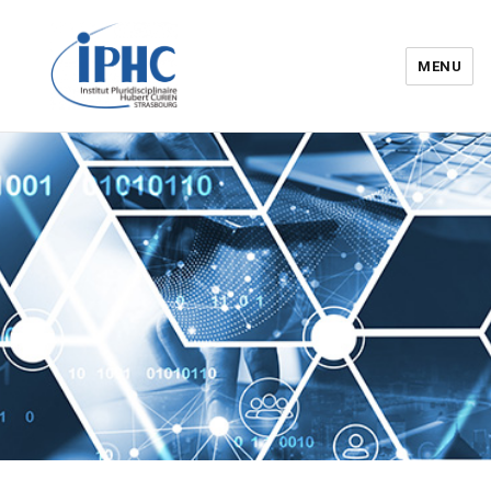
MENU
Institut pluridisciplinaire Hubert
Curien – IPHC