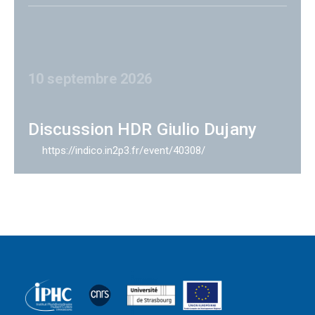
10 septembre 2026
Discussion HDR Giulio Dujany
https://indico.in2p3.fr/event/40308/