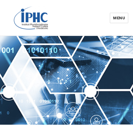
MENU
Institut pluridisciplinaire Hubert
Curien – IPHC