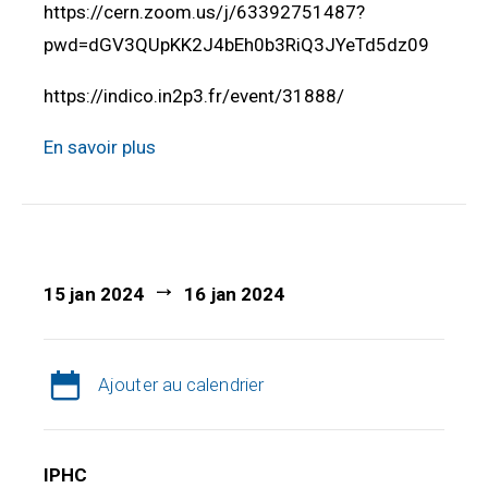
https://cern.zoom.us/j/63392751487?
pwd=dGV3QUpKK2J4bEh0b3RiQ3JYeTd5dz09
https://indico.in2p3.fr/event/31888/
En savoir plus
15 jan 2024
16 jan 2024
Ajouter au calendrier
IPHC