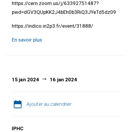
https://cern.zoom.us/j/63392751487?
pwd=dGV3QUpKK2J4bEh0b3RiQ3JYeTd5dz09
https://indico.in2p3.fr/event/31888/
En savoir plus
15 jan 2024
16 jan 2024
Ajouter au calendrier
IPHC