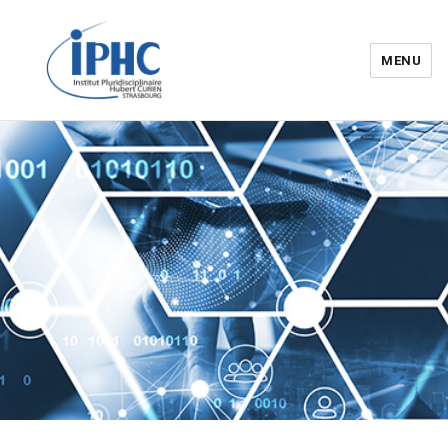
MENU
Institut pluridisciplinaire Hubert
Curien – IPHC