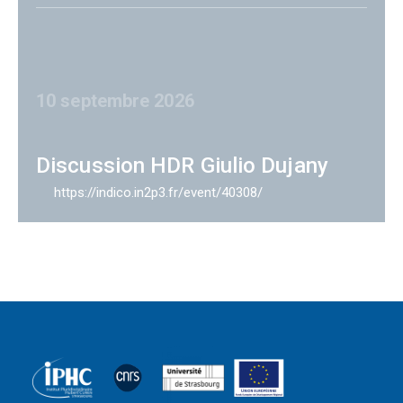
10 septembre 2026
Discussion HDR Giulio Dujany
https://indico.in2p3.fr/event/40308/