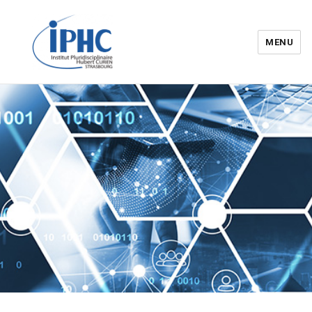
MENU
Institut pluridisciplinaire Hubert
Curien – IPHC