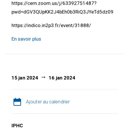
https://cern.zoom.us/j/63392751487?
pwd=dGV3QUpKK2J4bEh0b3RiQ3JYeTd5dz09
https://indico.in2p3.fr/event/31888/
En savoir plus
15 jan 2024
16 jan 2024
Ajouter au calendrier
IPHC