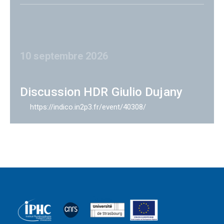
10 septembre 2026
Discussion HDR Giulio Dujany
https://indico.in2p3.fr/event/40308/