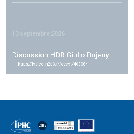
10 septembre 2026
Discussion HDR Giulio Dujany
https://indico.in2p3.fr/event/40308/