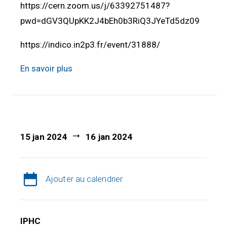
https://cern.zoom.us/j/63392751487?
pwd=dGV3QUpKK2J4bEh0b3RiQ3JYeTd5dz09
https://indico.in2p3.fr/event/31888/
En savoir plus
15 jan 2024
16 jan 2024
Ajouter au calendrier
IPHC