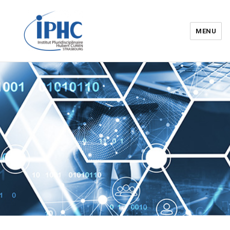
MENU
Institut pluridisciplinaire Hubert
Curien – IPHC