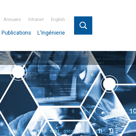
Annuaire
Intranet
English
 Publications
L’Ingénierie