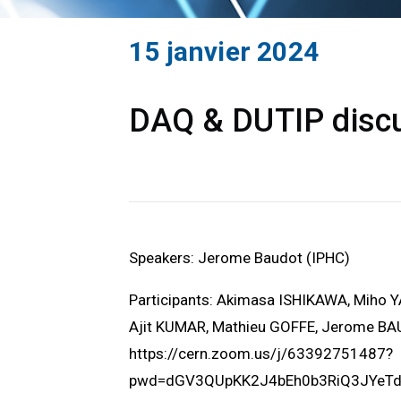
15 janvier 2024
DAQ & DUTIP discu
Speakers: Jerome Baudot (IPHC)
Participants: Akimasa ISHIKAWA, Miho 
Ajit KUMAR, Mathieu GOFFE, Jerome B
https://cern.zoom.us/j/63392751487?
pwd=dGV3QUpKK2J4bEh0b3RiQ3JYeT