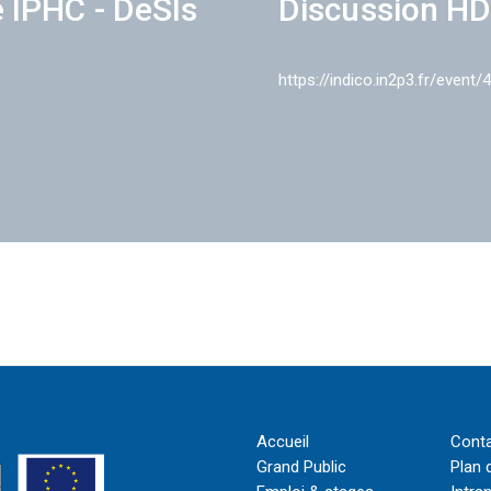
e IPHC - DeSIs
Discussion HD
https://indico.in2p3.fr/event/
Accueil
Cont
Grand Public
Plan 