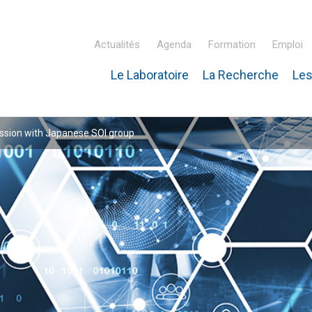
Actualités
Agenda
Formation
Emploi
Le Laboratoire
La Recherche
Les
inaire Hubert Curien – IPHC
ssion with Japanese SOI group