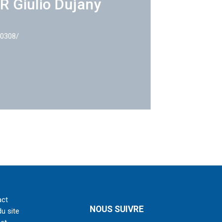
R Giulio Dujany
40308/
act
NOUS SUIVRE
du site