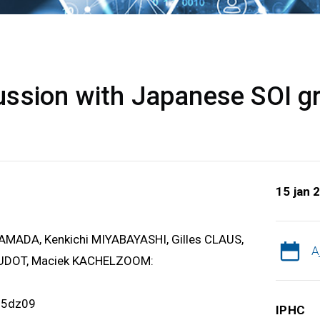
ssion with Japanese SOI g
15 jan 
YAMADA, Kenkichi MIYABAYASHI, Gilles CLAUS,
A
AUDOT, Maciek KACHELZOOM:
d5dz09
IPHC