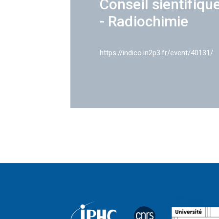
Conseil sientifiqu
- Radiochimie
https://indico.in2p3.fr/event/40131/